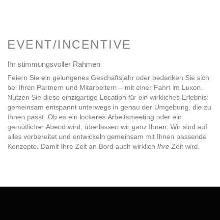
EVENT/INCENTIVE
Ihr stimmungsvoller Rahmen
Feiern Sie ein gelungenes Geschäftsjahr oder bedanken Sie sich
bei Ihren Partnern und Mitarbeitern – mit einer Fahrt im Luxon.
Nutzen Sie diese einzigartige Location für ein wirkliches Erlebnis:
gemeinsam entspannt unterwegs in genau der Umgebung, die zu
Ihnen passt. Ob es ein lockeres Arbeitsmeeting oder ein
gemütlicher Abend wird, überlassen wir ganz Ihnen. Wir sind auf
alles vorbereitet und entwickeln gemeinsam mit Ihnen passende
Konzepte. Damit Ihre Zeit an Bord auch wirklich
Ihre
Zeit wird.